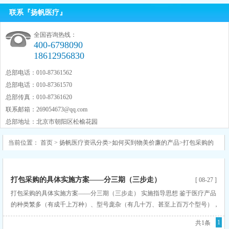
联系『扬帆医疗』
全国咨询热线：
400-6798090
18612956830
总部电话：010-87361562
总部电话：010-87361570
总部传真：010-87361620
联系邮箱：
269054673@qq.com
总部地址：北京市朝阳区松榆花园
当前位置：
首页
>
扬帆医疗资讯分类
>
如何买到物美价廉的产品
>
打包采购的
具体实施方案
打包采购的具体实施方案——分三期（三步走）
[ 08-27 ]
打包采购的具体实施方案——分三期（三步走） 实施指导思想 鉴于医疗产品
的种类繁多（有成千上万种）、型号庞杂（有几十万、甚至上百万个型号），
所以，一下子就把所有厂家的所有产品都放到一个平台上供客户打包采购和做
1
共1条
一站式供货，既不现实、也不可能。 因此，扬帆医疗的打包供货和一站式供货