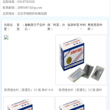
总部传真：010-87361620
联系邮箱：
269054673@qq.com
总部地址：北京市朝阳区松榆花园
当前位
首
：
扬帆医疗产品中
按「科室」分
临床科室
外科
整形美容外
>
>
置：
页
心
>
类
>
科
>
医用缝合针（普通孔）1/2 弧 角针 4×6
医用缝合针（普通孔）1/2 弧 圆针
13×48