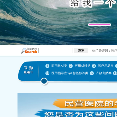
搜索
热门关键词：
医
1
医用耗材类
2
医用材料类
3
医疗用品类
11
医用指示宣传&标签标识类
12
丹散膏贴类
13