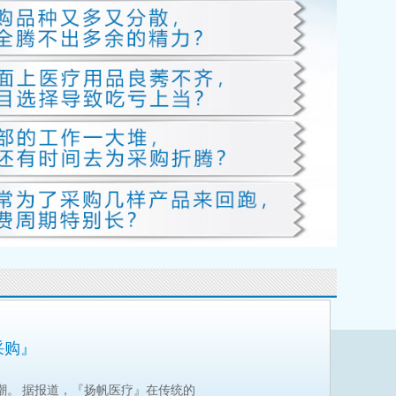
采购』
潮。 据报道，『扬帆医疗』在传统的