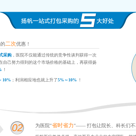
%
二次
的
优惠！
式采购
，医院不仅能通过传统的竞争性谈判获得一次
在自己努力得到的这个市场价格的基础上，再获得扬
%
！
～ 10%
；利润相应地也就上升了
5%～10%
！
02
省时省力
为医院"
"—— 打包让院长、科长们