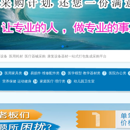
疗设备 医用耗材 医疗器械采购 康复设备器材一站式打包集成采购平台
4
医用家具类
5
易损件·维修配件类
6
医学模型·教学器材类
7
医院办公类
营养保健·运动健身
14
家庭医疗·理疗类
15
幼儿园卫生室