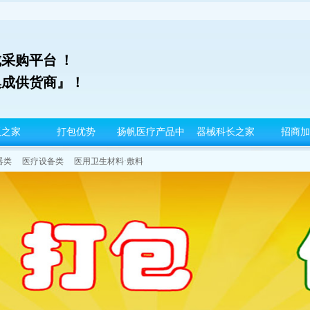
采购平台 ！
集成供货商』！
板之家
打包优势
扬帆医疗产品中
器械科长之家
招商加
心
器类
医疗设备类
医用卫生材料·敷料