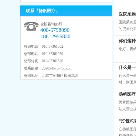
联系『扬帆医疗』
医院采购
医院采购
全国咨询热线：
的贸易公
400-6798090
18612956830
一站式采
你们这种
总部电话：010-87361562
您好，扬
总部电话：010-87361570
总部传真：010-87361620
什么是一
联系邮箱：
269054673@qq.com
总部地址：北京市朝阳区松榆花园
什么是一
材、到医
的供货）。
扬帆医疗
民营医院
法人营业
性价比，
“打包式
在扬帆医
格的基础上