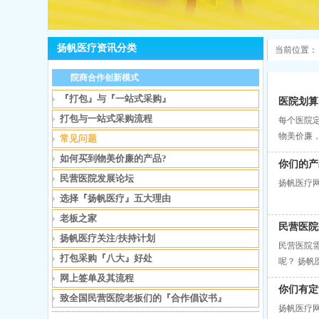
扬帆医疗资讯分类
当前位置：
院商合作创新模式
『打包』与『一站式采购』
医院划算
打包与一站式采购流程
每个医院
物美价廉
常见问题
包采购服
如何买到物美价廉的产品?
你们的产
民营医院发展论坛
扬帆医疗
选择『扬帆医疗』五大理由
老板之家
民营医院
扬帆医疗关注/扶持计划
民营医院
打包采购『八大』好处
呢？ 扬
械、医疗
网上签单及其流程
你们有定
致全国民营医院老板们的『合作倡议书』
扬帆医疗