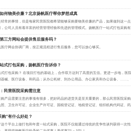
如何物美价廉？北京扬帆医疗帮你梦想成真
是经常的事情，但是每家民营医院都希望能够采购要物美价廉的产品，如果做到这一点
司，公司人员有着丰富的经营管理经验和先进的管理模式。扬帆医疗一站式打包采购有
购，医院不仅能够通过传统的竞争性谈判获得一次性的优惠，还可以在市场价格的基础
第三方网站会提供售后服务吗？
帆医疗网会协调厂商，按正规流程进行售后服务，您可以放心够买。
站式打包采购，扬帆医疗告诉你？
站式打包采购？ 在项目打包的基础上，合作双方达到了高度的互信。更进一步地，医
用器械、医疗设备、和药品；从办公耗材、到办公用品、办公家具和办公设备、……、
 对医院来讲，这就是年度『“一站式”打包采购』；对扬帆医疗来讲，这就是年度『“
：民营医院采购需注意
采购产品需要注意的事项有很多，把好药品的进货关是至关重要的，那么民营医院采购
执照、卫生许可证、企业生产许可证、国税登记证、地税登记证、组织机构代码证、药
性价比不是单方面考虑产品的优势劣势，而且把所有的优势和劣势综合起来考虑。比如
采购”有什么好处？
疗这个平台上做打包和年度一站式采购，医院不仅能通过传统的竞争性谈判获得一次性
，再获得扬帆医疗给予的二次优惠！再优惠5%～10%！