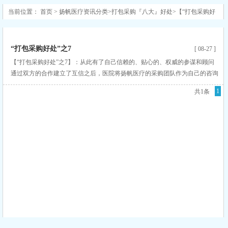
当前位置：
首页
>
扬帆医疗资讯分类
>
打包采购『八大』好处
>
【“打包采购好
处”之7】:从此有了自己信赖的、贴心的、权威的参谋和顾问
“打包采购好处”之7
[ 08-27 ]
【“打包采购好处”之7】：从此有了自己信赖的、贴心的、权威的参谋和顾问
通过双方的合作建立了互信之后，医院将扬帆医疗的采购团队作为自己的咨询
部、参谋部和采购部，不仅能省大钱，更能赚大钱！
1
共1条