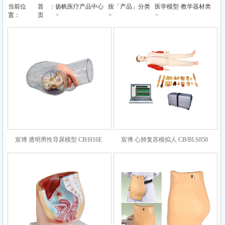
当前位
首
：
扬帆医疗产品中心
按「产品」分类
医学模型·教学器材类
>
>
>
置：
页
宸博 透明男性导尿模型 CB/H16E
宸博 心肺复苏模拟人 CB/BLS850