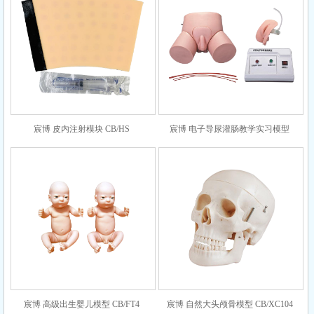
宸博 皮内注射模块 CB/HS
宸博 电子导尿灌肠教学实习模型
CB/H27
宸博 高级出生婴儿模型 CB/FT4
宸博 自然大头颅骨模型 CB/XC104