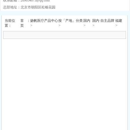
联系邮箱：
269054673@qq.com
总部地址：北京市朝阳区松榆花园
当前位
首
：
扬帆医疗产品中心
按「产地」分类
国内
国内·自主品牌
福建
>
>
>
>
>
置：
页