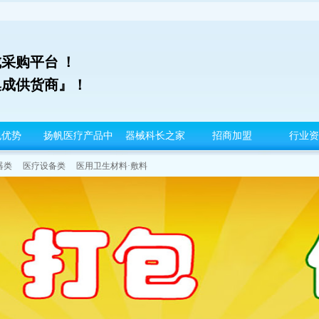
采购平台 ！
集成供货商』！
包优势
扬帆医疗产品中
器械科长之家
招商加盟
行业资
心
器类
医疗设备类
医用卫生材料·敷料