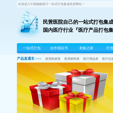
欢迎进入中国扬帆医疗一站式打包集成供货网站！
民营医院自己的一站式打包集成
国内医疗行业『医疗产品打包
扬帆首页
一站式打包
合作倡议书
老板之家
打
产品直通车 >>>
医用耗材类
医用材料类
医疗用品类
医疗仪