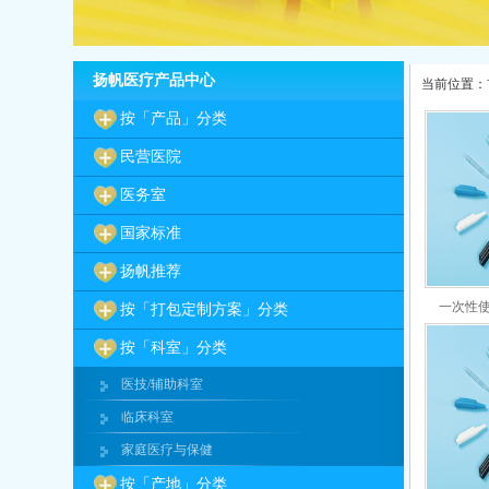
扬帆医疗产品中心
当前位置：
按「产品」分类
民营医院
医务室
国家标准
扬帆推荐
一次性使用
按「打包定制方案」分类
按「科室」分类
医技/辅助科室
临床科室
家庭医疗与保健
按「产地」分类