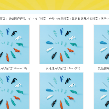
首页
：
扬帆医疗产品中心
>
按「科室」分类
>
临床科室
>
其它临床及相关科室
>
病房
吸痰管2.67mm(F8)
一次性使用吸痰管 2.0mm(F6)
一次性使用吸