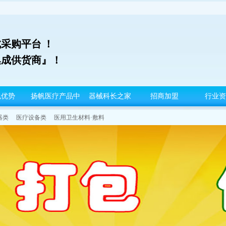
采购平台 ！
集成供货商』！
包优势
扬帆医疗产品中
器械科长之家
招商加盟
行业资
心
器类
医疗设备类
医用卫生材料·敷料