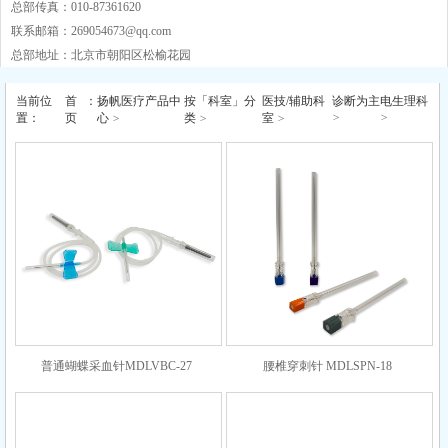
总部传真：010-87361620
联系邮箱：
269054673@qq.com
总部地址：北京市朝阳区松榆花园
当前位
首
：
扬帆医疗产品中
按「科室」分
医技/辅助科
诊断为主
电生理科
>
>
置：
页
心
>
类
>
室
>
普通蝴蝶采血针MDLVBC-27
腰椎穿刺针 MDLSPN-18